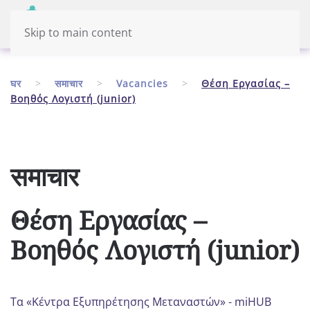
Menu
हिंदी
Skip to main content
घर
समाचार
Vacancies
Θέση Εργασίας –
Βοηθός Λογιστή (junior)
समाचार
Θέση Εργασίας –
Βοηθός Λογιστή (junior)
Τα «Κέντρα Εξυπηρέτησης Μεταναστών» - miHUB