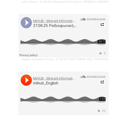
MiHUB - Migrant Information Center
·
04.06.25 Ραδιοφωνική Εκπομπή 1 - FATIMA AL HUSSEIN
MiHUB - Migrant Information Center
·
27.06.25 GUEST IRENE CHE_SYNTHESIS